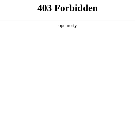
产品及服务
行业解决方案
合作伙伴
投资者关系
寻AI赋能企业数字化转型之路
2024 / 03 / 12
在深圳EVO真人数码国际创新中心顺利召开。“郭为会客厅”系列活动由EVO
围轻松的沟通与交流，与数字中国服务联盟伙伴分享在数字营销和生态建
次分享会围绕人工智与数字化转型相结合的主题展开，郭为先生作相关主题分